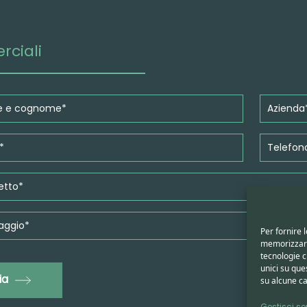
rciali
Per fornire 
memorizzare 
tecnologie 
unici su que
ia
su alcune ca
Gestisci ser