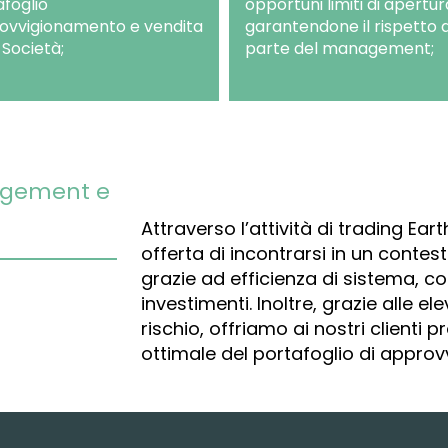
foglio
opportuni limiti di apertur
ovvigionamento e vendita
garantendone il rispetto 
 Società;
parte del management;
nagement e
Attraverso l’attività di trading E
offerta di incontrarsi in un contes
grazie ad efficienza di sistema, con
investimenti. Inoltre, grazie alle 
rischio, offriamo ai nostri clienti 
ottimale del portafoglio di appro