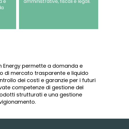
a e
amministrative, fiscali e legali.
da
arth Energy permette a domanda e
to di mercato trasparente e liquido
trollo dei costi e garanzie per i futuri
elevate competenze di gestione del
prodotti strutturati e una gestione
vvigionamento.