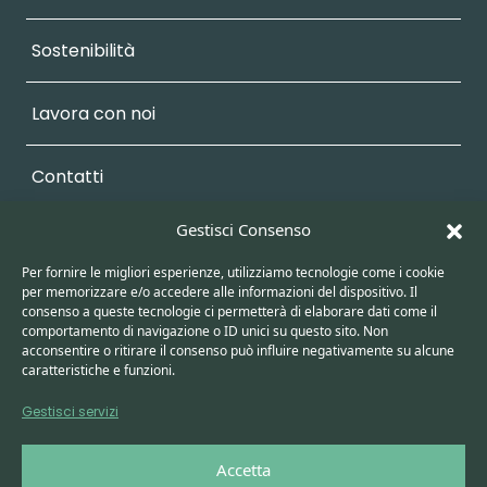
Sostenibilità
Lavora con noi
Contatti
Gestisci Consenso
Vendita +
Per fornire le migliori esperienze, utilizziamo tecnologie come i cookie
per memorizzare e/o accedere alle informazioni del dispositivo. Il
Area Personale
consenso a queste tecnologie ci permetterà di elaborare dati come il
comportamento di navigazione o ID unici su questo sito. Non
acconsentire o ritirare il consenso può influire negativamente su alcune
caratteristiche e funzioni.
Earth Energy Srl
Gestisci servizi
VAT: 06757700965
Accetta